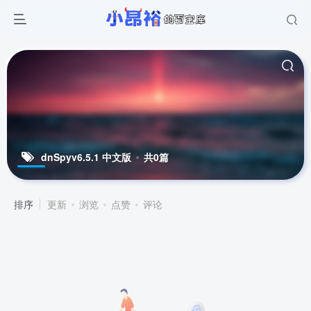
dnSpyv6.5.1 中文版
共0篇
排序
更新
浏览
点赞
评论